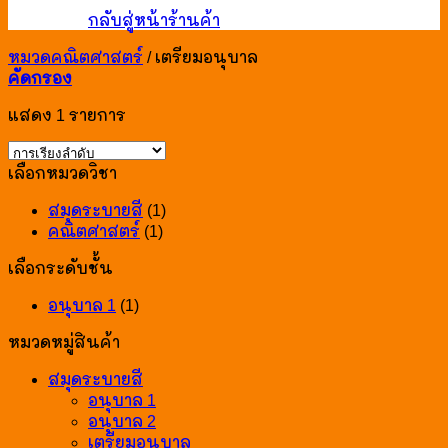
กลับสู่หน้าร้านค้า
หมวดคณิตศาสตร์
/
เตรียมอนุบาล
คัดกรอง
แสดง 1 รายการ
เลือกหมวดวิชา
สมุดระบายสี
(1)
คณิตศาสตร์
(1)
เลือกระดับชั้น
อนุบาล 1
(1)
หมวดหมู่สินค้า
สมุดระบายสี
อนุบาล 1
อนุบาล 2
เตรียมอนุบาล