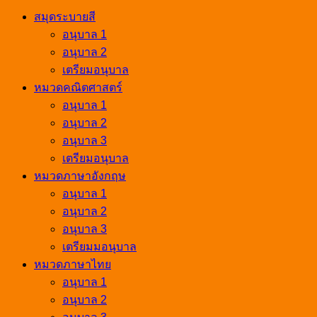
สมุดระบายสี
อนุบาล 1
อนุบาล 2
เตรียมอนุบาล
หมวดคณิตศาสตร์
อนุบาล 1
อนุบาล 2
อนุบาล 3
เตรียมอนุบาล
หมวดภาษาอังกฤษ
อนุบาล 1
อนุบาล 2
อนุบาล 3
เตรียมมอนุบาล
หมวดภาษาไทย
อนุบาล 1
อนุบาล 2