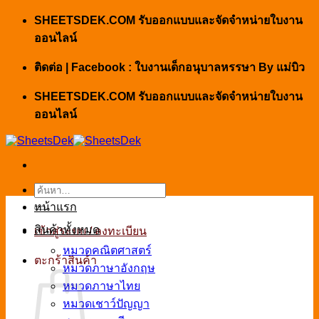
ข้าม
SHEETSDEK.COM รับออกแบบและจัดจำหน่ายใบงาน
ไป
ออนไลน์
ยัง
ติดต่อ | Facebook : ใบงานเด็กอนุบาลหรรษา By แม่บิว
เนื้อหา
SHEETSDEK.COM รับออกแบบและจัดจำหน่ายใบงาน
ออนไลน์
ค้นหา:
หน้าแรก
สินค้าทั้งหมด
เข้าสู่ระบบ / ลงทะเบียน
หมวดคณิตศาสตร์
ตะกร้าสินค้า
หมวดภาษาอังกฤษ
หมวดภาษาไทย
หมวดเชาว์ปัญญา