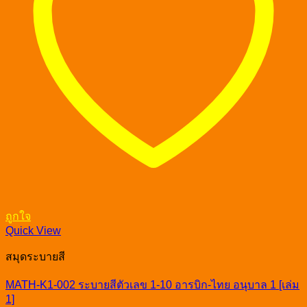
ถูกใจ
Quick View
สมุดระบายสี
MATH-K1-002 ระบายสีตัวเลข 1-10 อารบิก-ไทย อนุบาล 1 [เล่ม
1]