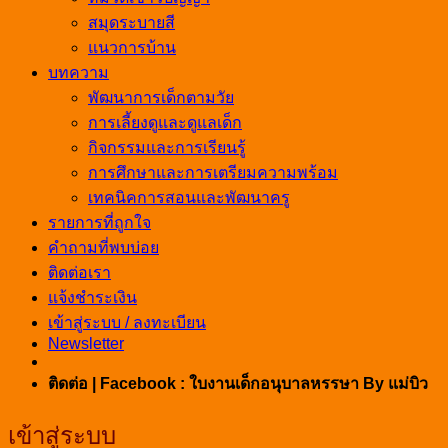
สมุดระบายสี
แนวการบ้าน
บทความ
พัฒนาการเด็กตามวัย
การเลี้ยงดูและดูแลเด็ก
กิจกรรมและการเรียนรู้
การศึกษาและการเตรียมความพร้อม
เทคนิคการสอนและพัฒนาครู
รายการที่ถูกใจ
คำถามที่พบบ่อย
ติดต่อเรา
แจ้งชำระเงิน
เข้าสู่ระบบ / ลงทะเบียน
Newsletter
ติดต่อ | Facebook : ใบงานเด็กอนุบาลหรรษา By แม่บิว
เข้าสู่ระบบ