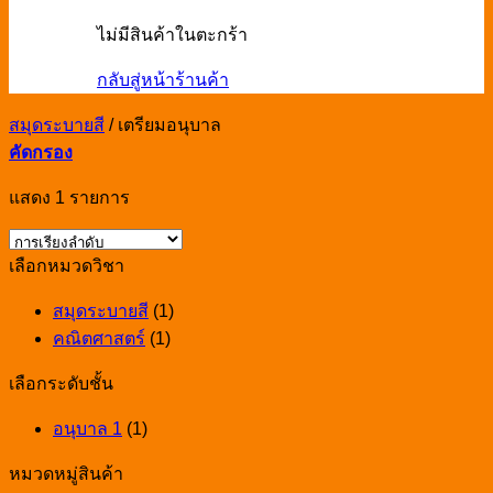
ไม่มีสินค้าในตะกร้า
กลับสู่หน้าร้านค้า
สมุดระบายสี
/
เตรียมอนุบาล
คัดกรอง
แสดง 1 รายการ
เลือกหมวดวิชา
สมุดระบายสี
(1)
คณิตศาสตร์
(1)
เลือกระดับชั้น
อนุบาล 1
(1)
หมวดหมู่สินค้า