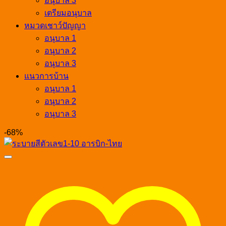
อนุบาล 3
เตรียมอนุบาล
หมวดเชาว์ปัญญา
อนุบาล 1
อนุบาล 2
อนุบาล 3
แนวการบ้าน
อนุบาล 1
อนุบาล 2
อนุบาล 3
-68%